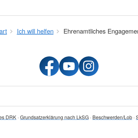
art
Ich will helfen
Ehrenamtliches Engageme
des DRK
Grundsatzerklärung nach LkSG
Beschwerden/Lob